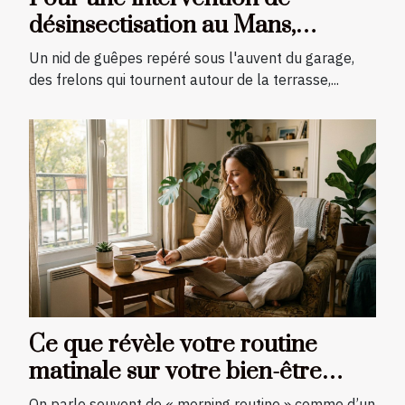
désinsectisation au Mans,
contactez Allô Guêpes 72 !
Un nid de guêpes repéré sous l'auvent du garage,
des frelons qui tournent autour de la terrasse,...
Ce que révèle votre routine
matinale sur votre bien-être
global
On parle souvent de « morning routine » comme d’un