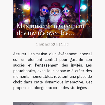
Maximiser l'engagement
des invités avec les
photobooths lors
15/05/2025 11:52
d'événements spéciaux
Assurer l'animation d'un événement spécial
est un élément central pour garantir son
succès et l'engagement des invités. Les
photobooths, avec leur capacité à créer des
moments mémorables, revêtent une place de
choix dans cette dynamique interactive. Cet
propose de plonger au cœur des stratégies...