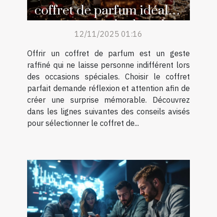
coffret de parfum idéal
pour surprendre lors des
12/11/2025 01:16
occasions spéciales ?
Offrir un coffret de parfum est un geste
raffiné qui ne laisse personne indifférent lors
des occasions spéciales. Choisir le coffret
parfait demande réflexion et attention afin de
créer une surprise mémorable. Découvrez
dans les lignes suivantes des conseils avisés
pour sélectionner le coffret de...