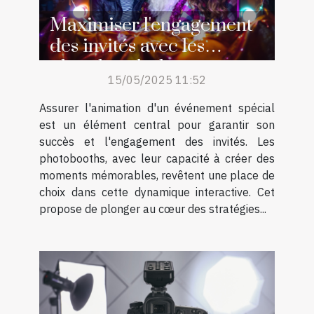
Maximiser l'engagement
des invités avec les
photobooths lors
15/05/2025 11:52
d'événements spéciaux
Assurer l'animation d'un événement spécial
est un élément central pour garantir son
succès et l'engagement des invités. Les
photobooths, avec leur capacité à créer des
moments mémorables, revêtent une place de
choix dans cette dynamique interactive. Cet
propose de plonger au cœur des stratégies...