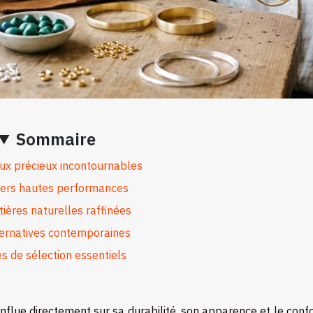
Sommaire
ux précieux incontournables
iers hautes performances
ières naturelles raffinées
ternatives contemporaines
es de sélection essentiels
nflue directement sur sa durabilité, son apparence et le conf