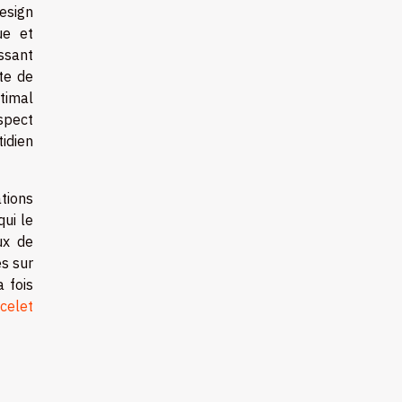
esign
ue et
ussant
tte de
timal
spect
idien
tions
qui le
ux de
es sur
 fois
celet