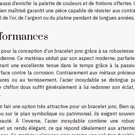
ussi d’enrichir la palette de couleurs et de finitions offertes.
ien maîtrisé garantit une pièce capable de résister aux contr
l de l’or, de l’argent ou du platine pendant de longues années.
rformances
é pour la conception d’un bracelet jonc grâce à sa robustesse
tidienne. Ce matériau séduit par son aspect moderne, parfait
rant une excellente tenue dans le temps grâce à la passiva
ace contre la corrosion. Contrairement aux métaux précieux
yures ou au ternissement, l’acier inoxydable se distingue p
e chiffon doux suffit généralement à lui redonner son éclat,
.
n fait une option très attractive pour un bracelet jonc. Bien q
u sur le plan symbolique ou patrimonial, ils exigent souven
eauté. À l’inverse, l’acier inoxydable combine une robus
n et un rendu élégant, ce qui répond idéalement aux attente