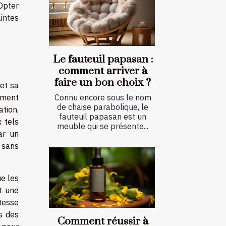
 Opter
aintes
Le fauteuil papasan :
comment arriver à
faire un bon choix ?
 et sa
ement
Connu encore sous le nom
de chaise parabolique, le
tion,
fauteuil papasan est un
 tels
meuble qui se présente...
ar un
 sans
ue les
t une
tesse
s des
Comment réussir à