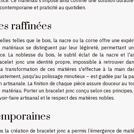
ance. Ce matériau s’impose ainsi comme une solution durable
 contemporaine et praticité au quotidien.
es raffinées
elles telles que le bois, la nacre ou la corne offre une expé
Ces matériaux se distinguent par leur légèreté, permettant u
nce. La noblesse du bois, le subtil éclat de la nacre et l'a
acelet jonc une identité propre, impossible à retrouver dan
 La transformation de ces matières s'effectue à la main da
justement, jusqu'au polissage minutieux – est guidée par la p
n artisanale. La finition de chaque pièce assure douceur au t
 matériau. Porter un bracelet jonc conçu selon ces principes,
oir-faire artisanal et le respect des matières nobles.
temporaines
ans la création de bracelet jonc a permis l’émergence de maté