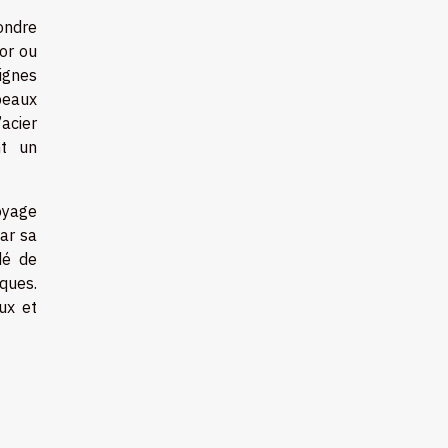
pondre
 or ou
ignes
 peaux
acier
nt un
oyage
par sa
dé de
iques.
ux et