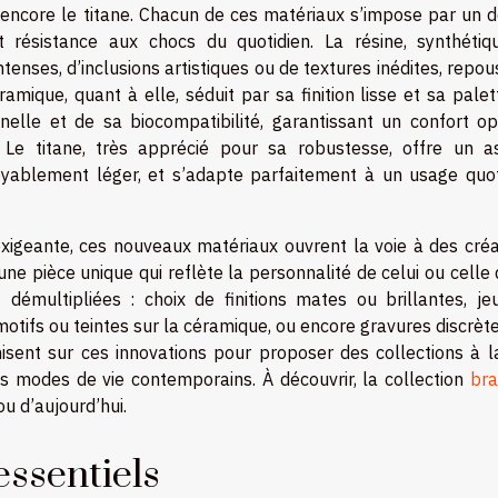
u encore le titane. Chacun de ces matériaux s’impose par un d
 et résistance aux chocs du quotidien. La résine, synthétiq
tenses, d’inclusions artistiques ou de textures inédites, repo
éramique, quant à elle, séduit par sa finition lisse et sa pale
nelle et de sa biocompatibilité, garantissant un confort op
Le titane, très apprécié pour sa robustesse, offre un a
oyablement léger, et s’adapte parfaitement à un usage quot
xigeante, ces nouveaux matériaux ouvrent la voie à des créa
e pièce unique qui reflète la personnalité de celui ou celle 
 démultipliées : choix de finitions mates ou brillantes, je
motifs ou teintes sur la céramique, ou encore gravures discrèt
misent sur ces innovations pour proposer des collections à la
 modes de vie contemporains. À découvrir, la collection
bra
u d’aujourd’hui.
essentiels