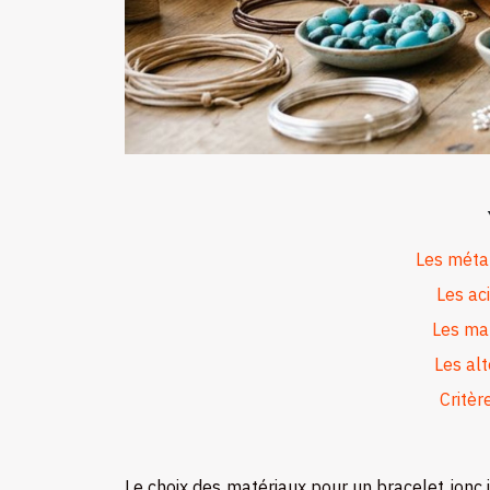
Les méta
Les ac
Les mat
Les al
Critèr
Le choix des matériaux pour un bracelet jonc i