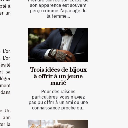
son apparence est souvent
apté à
perçu comme l'apanage de
er un
la femme....
 L’or,
 L’or,
gévité
Trois idées de bijoux
et sa
à offrir à un jeune
léger
marié
ement
Pour des raisons
r dans
particulières, vous n’aviez
pas pu offrir à un ami ou une
connaissance proche ou...
te. Un
 afin
er la