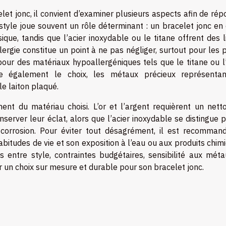
let jonc, il convient d’examiner plusieurs aspects afin de ré
style joue souvent un rôle déterminant : un bracelet jonc en
que, tandis que l’acier inoxydable ou le titane offrent des l
lergie constitue un point à ne pas négliger, surtout pour les
pour des matériaux hypoallergéniques tels que le titane ou l’
nce également le choix, les métaux précieux représenta
le laiton plaqué.
ent du matériau choisi. L’or et l’argent requièrent un nett
server leur éclat, alors que l’acier inoxydable se distingue 
a corrosion. Pour éviter tout désagrément, il est recomman
bitudes de vie et son exposition à l’eau ou aux produits chim
és entre style, contraintes budgétaires, sensibilité aux méta
er un choix sur mesure et durable pour son bracelet jonc.