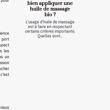
 pour
bien appliquer une
huile de massage
bio ?
L’usage d’huile de massage
est à faire en respectant
certains critères importants.
rience
Quelles sont...
n port
spect
s les
ns un
assion
oucher
 c'est
riaux