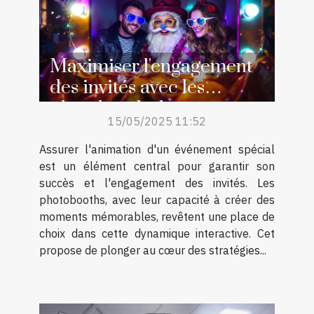
Maximiser l'engagement
des invités avec les
photobooths lors
15/05/2025 11:52
d'événements spéciaux
Assurer l'animation d'un événement spécial
est un élément central pour garantir son
succès et l'engagement des invités. Les
photobooths, avec leur capacité à créer des
moments mémorables, revêtent une place de
choix dans cette dynamique interactive. Cet
propose de plonger au cœur des stratégies...