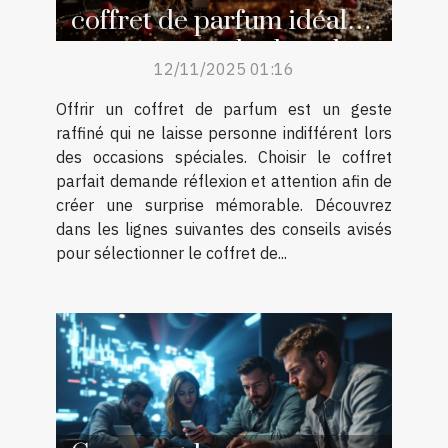
coffret de parfum idéal
pour surprendre lors des
12/11/2025 01:16
occasions spéciales ?
Offrir un coffret de parfum est un geste
raffiné qui ne laisse personne indifférent lors
des occasions spéciales. Choisir le coffret
parfait demande réflexion et attention afin de
créer une surprise mémorable. Découvrez
dans les lignes suivantes des conseils avisés
pour sélectionner le coffret de...