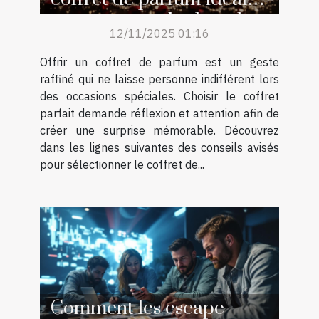
pour surprendre lors des
12/11/2025 01:16
occasions spéciales ?
Offrir un coffret de parfum est un geste
raffiné qui ne laisse personne indifférent lors
des occasions spéciales. Choisir le coffret
parfait demande réflexion et attention afin de
créer une surprise mémorable. Découvrez
dans les lignes suivantes des conseils avisés
pour sélectionner le coffret de...
Comment les escape