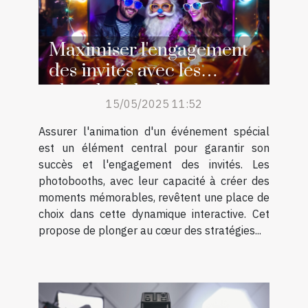
Maximiser l'engagement
des invités avec les
photobooths lors
15/05/2025 11:52
d'événements spéciaux
Assurer l'animation d'un événement spécial
est un élément central pour garantir son
succès et l'engagement des invités. Les
photobooths, avec leur capacité à créer des
moments mémorables, revêtent une place de
choix dans cette dynamique interactive. Cet
propose de plonger au cœur des stratégies...