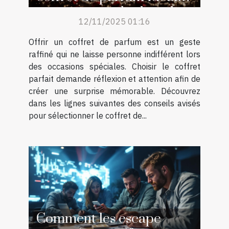
pour surprendre lors des
12/11/2025 01:16
occasions spéciales ?
Offrir un coffret de parfum est un geste
raffiné qui ne laisse personne indifférent lors
des occasions spéciales. Choisir le coffret
parfait demande réflexion et attention afin de
créer une surprise mémorable. Découvrez
dans les lignes suivantes des conseils avisés
pour sélectionner le coffret de...
Comment les escape