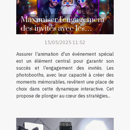
Maximiser l'engagement
des invités avec les
photobooths lors
15/05/2025 11:52
d'événements spéciaux
Assurer l'animation d'un événement spécial
est un élément central pour garantir son
succès et l'engagement des invités. Les
photobooths, avec leur capacité à créer des
moments mémorables, revêtent une place de
choix dans cette dynamique interactive. Cet
propose de plonger au cœur des stratégies...