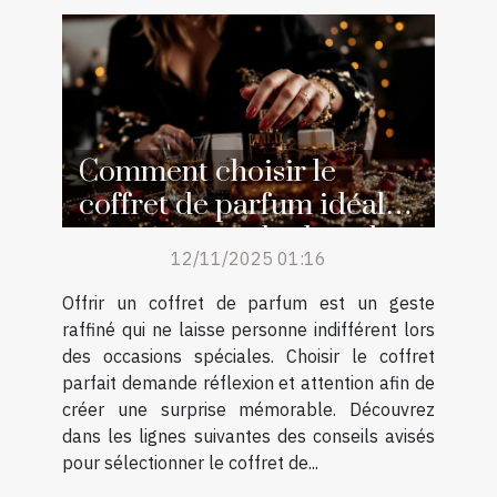
Comment choisir le
coffret de parfum idéal
pour surprendre lors des
12/11/2025 01:16
occasions spéciales ?
Offrir un coffret de parfum est un geste
raffiné qui ne laisse personne indifférent lors
des occasions spéciales. Choisir le coffret
parfait demande réflexion et attention afin de
créer une surprise mémorable. Découvrez
dans les lignes suivantes des conseils avisés
pour sélectionner le coffret de...