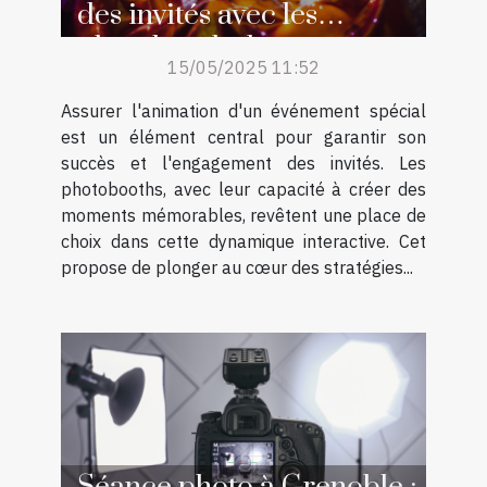
des invités avec les
photobooths lors
15/05/2025 11:52
d'événements spéciaux
Assurer l'animation d'un événement spécial
est un élément central pour garantir son
succès et l'engagement des invités. Les
photobooths, avec leur capacité à créer des
moments mémorables, revêtent une place de
choix dans cette dynamique interactive. Cet
propose de plonger au cœur des stratégies...
Séance photo à Grenoble :