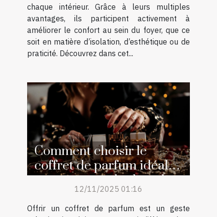
chaque intérieur. Grâce à leurs multiples
avantages, ils participent activement à
améliorer le confort au sein du foyer, que ce
soit en matière d’isolation, d’esthétique ou de
praticité. Découvrez dans cet...
Comment choisir le
coffret de parfum idéal
pour surprendre lors des
12/11/2025 01:16
occasions spéciales ?
Offrir un coffret de parfum est un geste