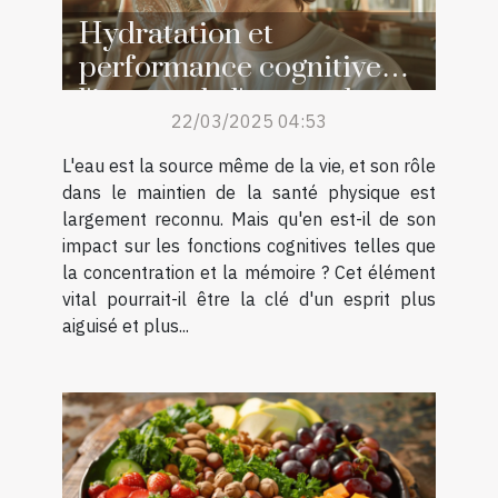
Hydratation et
performance cognitive
l'impact de l'eau sur la
22/03/2025 04:53
concentration et la
mémoire
L'eau est la source même de la vie, et son rôle
dans le maintien de la santé physique est
largement reconnu. Mais qu'en est-il de son
impact sur les fonctions cognitives telles que
la concentration et la mémoire ? Cet élément
vital pourrait-il être la clé d'un esprit plus
aiguisé et plus...