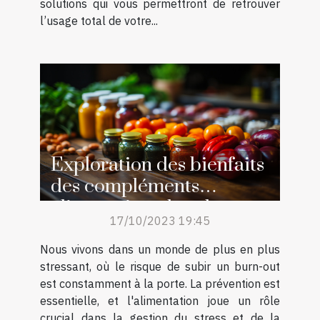
solutions qui vous permettront de retrouver
l’usage total de votre...
Exploration des bienfaits
des compléments
alimentaires dans la
17/10/2023 19:45
prévention du burn-out
Nous vivons dans un monde de plus en plus
stressant, où le risque de subir un burn-out
est constamment à la porte. La prévention est
essentielle, et l'alimentation joue un rôle
crucial dans la gestion du stress et de la