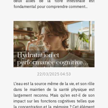
deux alliés de la flore intestinale est
fondamental pour comprendre comment...
Hydratation et
performance cognitive
l'impact de l'eau sur la
22/03/2025 04:53
concentration et la
mémoire
L'eau est la source même de la vie, et son rôle
dans le maintien de la santé physique est
largement reconnu. Mais qu'en est-il de son
impact sur les fonctions cognitives telles que
la concentration et la mémoire ? Cet élément