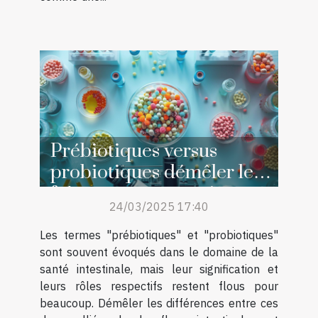
Prébiotiques versus
probiotiques démêler les
faits pour une santé
24/03/2025 17:40
intestinale optimale
Les termes "prébiotiques" et "probiotiques"
sont souvent évoqués dans le domaine de la
santé intestinale, mais leur signification et
leurs rôles respectifs restent flous pour
beaucoup. Démêler les différences entre ces