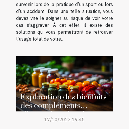
survenir lors de la pratique d’un sport ou lors
d’un accident. Dans une telle situation, vous
devez vite le soigner au risque de voir votre
cas s’aggraver. À cet effet, il existe des
solutions qui vous permettront de retrouver
l’usage total de votre...
Exploration des bienfaits
des compléments
alimentaires dans la
17/10/2023 19:45
prévention du burn-out