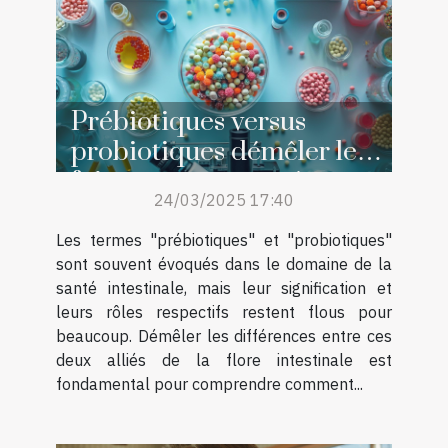
Prébiotiques versus
probiotiques démêler les
faits pour une santé
24/03/2025 17:40
intestinale optimale
Les termes "prébiotiques" et "probiotiques"
sont souvent évoqués dans le domaine de la
santé intestinale, mais leur signification et
leurs rôles respectifs restent flous pour
beaucoup. Démêler les différences entre ces
deux alliés de la flore intestinale est
fondamental pour comprendre comment...