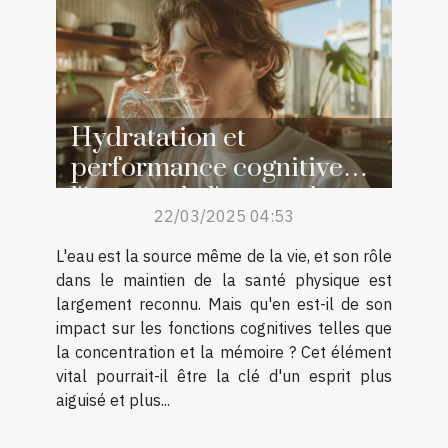
Hydratation et
performance cognitive
l'impact de l'eau sur la
22/03/2025 04:53
concentration et la
mémoire
L'eau est la source même de la vie, et son rôle
dans le maintien de la santé physique est
largement reconnu. Mais qu'en est-il de son
impact sur les fonctions cognitives telles que
la concentration et la mémoire ? Cet élément
vital pourrait-il être la clé d'un esprit plus
aiguisé et plus...