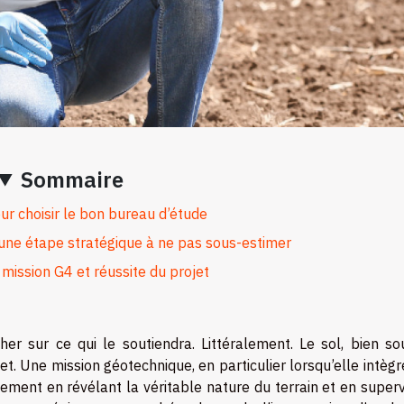
Sommaire
ur choisir le bon bureau d’étude
une étape stratégique à ne pas sous-estimer
 mission G4 et réussite du projet
her sur ce qui le soutiendra. Littéralement. Le sol, bien so
jet. Une mission géotechnique, en particulier lorsqu’elle intèg
gement en révélant la véritable nature du terrain et en super