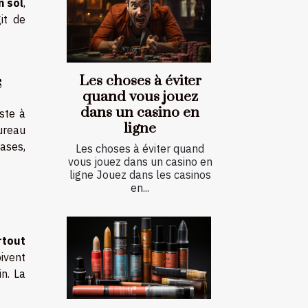
n sol
,
git de
s
Les choses à éviter
quand vous jouez
dans un casino en
ste à
ligne
ureau
hases,
Les choses à éviter quand
vous jouez dans un casino en
ligne Jouez dans les casinos
en...
rtout
oivent
n. La