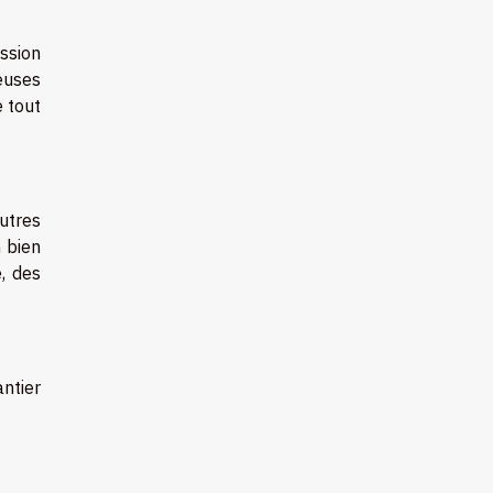
ssion
euses
e tout
autres
n bien
e, des
ntier