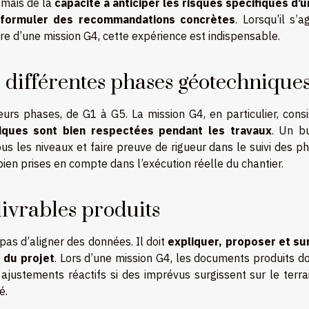
, mais de la
capacité à anticiper les risques spécifiques d’u
formuler des recommandations concrètes
. Lorsqu’il s’a
re d’une mission G4, cette expérience est indispensable.
es différentes phases géotechnique
urs phases, de G1 à G5. La mission G4, en particulier, consi
niques sont bien respectées pendant les travaux
. Un b
us les niveaux et faire preuve de rigueur dans le suivi des p
bien prises en compte dans l’exécution réelle du chantier.
 livrables produits
as d’aligner des données. Il doit
expliquer, proposer et su
 du projet
. Lors d’une mission G4, les documents produits d
ajustements réactifs si des imprévus surgissent sur le terrai
é.