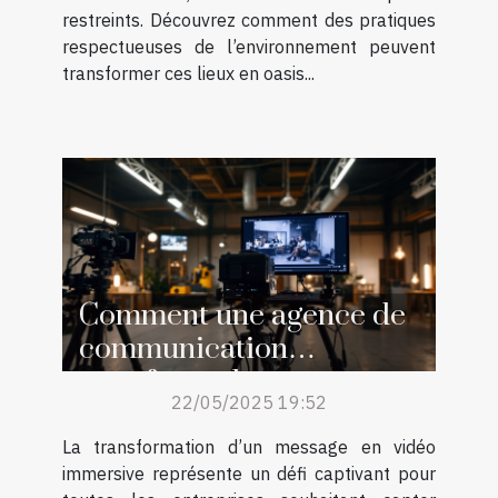
restreints. Découvrez comment des pratiques
respectueuses de l’environnement peuvent
transformer ces lieux en oasis...
Comment une agence de
communication
transforme les messages
22/05/2025 19:52
en vidéos immersives
La transformation d’un message en vidéo
immersive représente un défi captivant pour