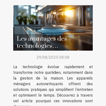
Les avantages des
technologies
autonettoyantes dans les
29/08/2025 08:08
appareils ménagers
La technologie évolue rapidement et
transforme notre quotidien, notamment dans
la gestion de la maison. Les appareils
ménagers autonettoyants offrent des
solutions pratiques qui simplifient l’entretien
et optimisent le temps. Découvrez à travers
cet article pourquoi ces innovations sont