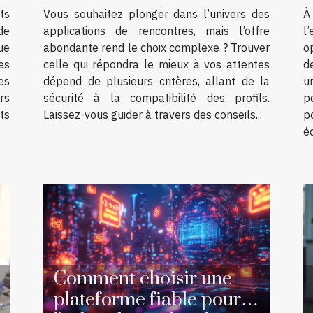
ts
Vous souhaitez plonger dans l’univers des
À
de
applications de rencontres, mais l’offre
l
ue
abondante rend le choix complexe ? Trouver
o
es
celle qui répondra le mieux à vos attentes
d
es
dépend de plusieurs critères, allant de la
u
rs
sécurité à la compatibilité des profils.
p
ts
Laissez-vous guider à travers des conseils...
p
é
Comment choisir une
r
plateforme fiable pour