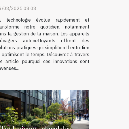
autonettoyantes dans les
9/08/2025 08:08
appareils ménagers
a technologie évolue rapidement et
ransforme notre quotidien, notamment
ans la gestion de la maison. Les appareils
énagers autonettoyants offrent des
lutions pratiques qui simplifient l’entretien
t optimisent le temps. Découvrez à travers
et article pourquoi ces innovations sont
evenues...