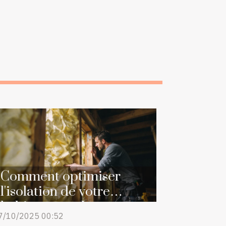
Comment optimiser
l'isolation de votre
habitat avec des
7/10/2025 00:52
matériaux écologiques ?