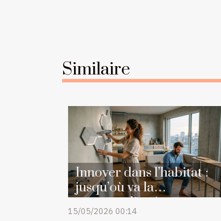
Similaire
Innover dans l’habitat :
jusqu’où va la
personnalisation
15/05/2026 00:14
accessible