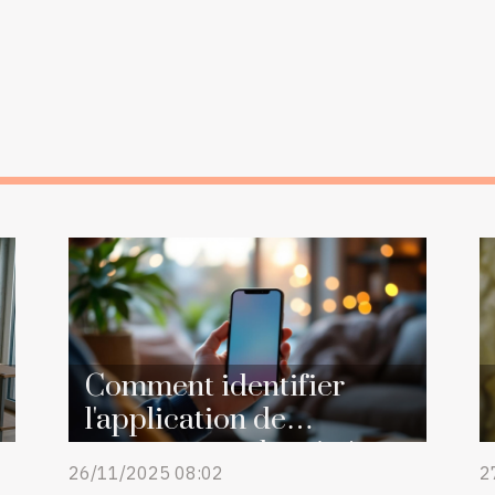
Comment identifier
l'application de
rencontres adaptée à vos
26/11/2025 08:02
2
attentes ?