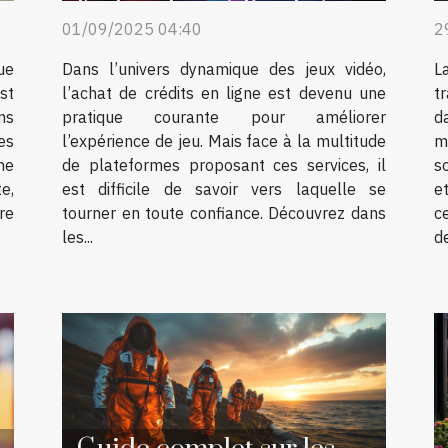
l'achat de crédits de jeu
01/09/2025 04:40
2
en ligne ?
ue
Dans l’univers dynamique des jeux vidéo,
L
st
l’achat de crédits en ligne est devenu une
t
ns
pratique courante pour améliorer
d
es
l’expérience de jeu. Mais face à la multitude
m
ne
de plateformes proposant ces services, il
so
e,
est difficile de savoir vers laquelle se
e
re
tourner en toute confiance. Découvrez dans
c
les...
d