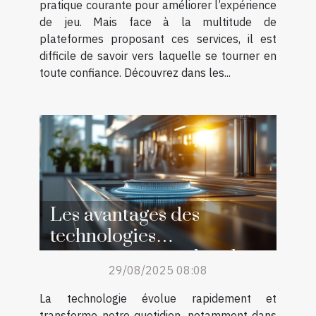
pratique courante pour améliorer l’expérience
de jeu. Mais face à la multitude de
plateformes proposant ces services, il est
difficile de savoir vers laquelle se tourner en
toute confiance. Découvrez dans les...
Les avantages des
technologies
autonettoyantes dans les
29/08/2025 08:08
appareils ménagers
La technologie évolue rapidement et
transforme notre quotidien, notamment dans