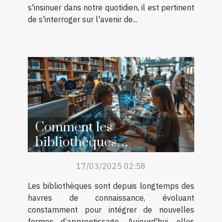
s'insinuer dans notre quotidien, il est pertinent
de s'interroger sur l'avenir de...
Comment les
bibliothèques
transforment
17/03/2025 02:58
l'apprentissage de l'IA
pour tous
Les bibliothèques sont depuis longtemps des
havres de connaissance, évoluant
constamment pour intégrer de nouvelles
formes d’apprentissage. Aujourd'hui, elles