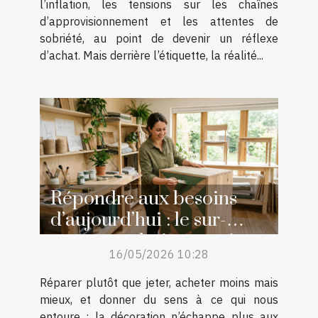
l’inflation, les tensions sur les chaînes
d’approvisionnement et les attentes de
sobriété, au point de devenir un réflexe
d’achat. Mais derrière l’étiquette, la réalité...
Répondre aux besoins
d’aujourd’hui : le sur-
mesure, solution aussi
16/05/2026 10:28
écologique qu’esthétique
Réparer plutôt que jeter, acheter moins mais
mieux, et donner du sens à ce qui nous
entoure : la décoration n’échappe plus aux