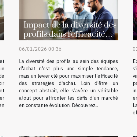
Impact de la diversité des
profils dans l'efficacité
des stratégies d'achat
06/01/2026 00:36
0
et
La diversité des profils au sein des équipes
E
un
d'achat n'est plus une simple tendance,
s
de
mais un levier clé pour maximiser l'efficacité
v
ir
des stratégies d'achat. Loin d'être un
p
et
concept abstrait, elle s'avère un véritable
i
er
atout pour affronter les défis d'un marché
e
en
en constante évolution. Découvrez...
L
ef