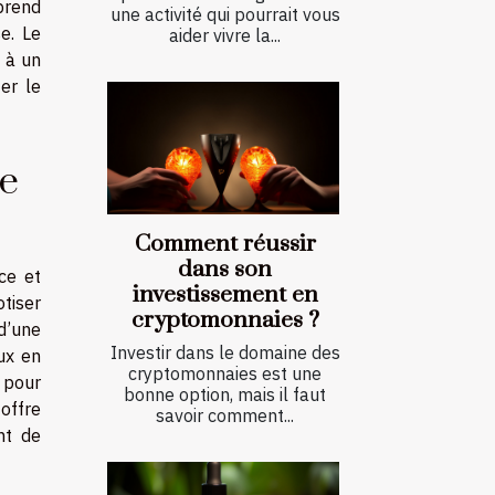
mprend
une activité qui pourrait vous
e. Le
aider vivre la...
t à un
er le
de
Comment réussir
dans son
ce et
investissement en
otiser
cryptomonnaies ?
d’une
Investir dans le domaine des
ux en
cryptomonnaies est une
e pour
bonne option, mais il faut
offre
savoir comment...
nt de