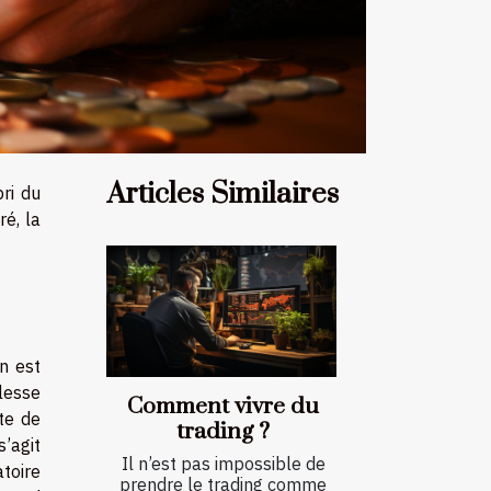
Articles Similaires
bri du
é, la
on est
llesse
Comment vivre du
te de
trading ?
s’agit
Il n’est pas impossible de
atoire
prendre le trading comme