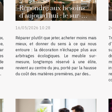
Répondre aux besoins
d’aujourd’hui : le sur-
mesure, solution aussi
16/05/2026 10:28
2
écologique qu’esthétique
x,
Réparer plutôt que jeter, acheter moins mais
T
e,
mieux, et donner du sens à ce qui nous
d
ar
entoure : la décoration n’échappe plus aux
s
es
arbitrages écologiques. Le meuble sur-
d
de
mesure, longtemps réservé à une élite,
m
xe
revient au centre du jeu, porté par la hausse
i
.
du coût des matières premières, par des...
r
c