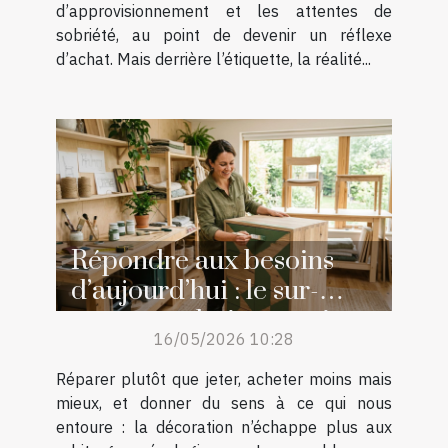
d’approvisionnement et les attentes de
sobriété, au point de devenir un réflexe
d’achat. Mais derrière l’étiquette, la réalité...
Répondre aux besoins
d’aujourd’hui : le sur-
mesure, solution aussi
16/05/2026 10:28
écologique qu’esthétique
Réparer plutôt que jeter, acheter moins mais
mieux, et donner du sens à ce qui nous
entoure : la décoration n’échappe plus aux