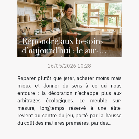
Répondre aux besoins
d’aujourd’hui : le sur-
mesure, solution aussi
16/05/2026 10:28
écologique qu’esthétique
Réparer plutôt que jeter, acheter moins mais
mieux, et donner du sens à ce qui nous
entoure : la décoration n’échappe plus aux
arbitrages écologiques. Le meuble sur-
mesure, longtemps réservé à une élite,
revient au centre du jeu, porté par la hausse
du coût des matières premières, par des...