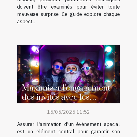
doivent être examinés pour éviter toute
mauvaise surprise. Ce guide explore chaque
aspect...
Maximiser l'engagement
des invités avec les
photobooths lors
15/05/2025 11:52
d'événements spéciaux
Assurer l'animation d'un événement spécial
est un élément central pour garantir son