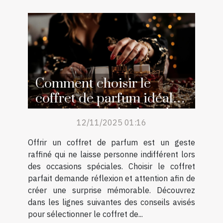
Comment choisir le
coffret de parfum idéal
pour surprendre lors des
12/11/2025 01:16
occasions spéciales ?
Offrir un coffret de parfum est un geste
raffiné qui ne laisse personne indifférent lors
des occasions spéciales. Choisir le coffret
parfait demande réflexion et attention afin de
créer une surprise mémorable. Découvrez
dans les lignes suivantes des conseils avisés
pour sélectionner le coffret de...