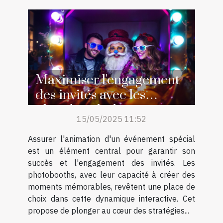
Maximiser l'engagement
des invités avec les
photobooths lors
15/05/2025 11:52
d'événements spéciaux
Assurer l'animation d'un événement spécial
est un élément central pour garantir son
succès et l'engagement des invités. Les
photobooths, avec leur capacité à créer des
moments mémorables, revêtent une place de
choix dans cette dynamique interactive. Cet
propose de plonger au cœur des stratégies...