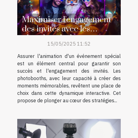
Maximiser l'engagement
des invités avec les
photobooths lors
15/05/2025 11:52
d'événements spéciaux
Assurer l'animation d'un événement spécial
est un élément central pour garantir son
succès et l'engagement des invités. Les
photobooths, avec leur capacité à créer des
moments mémorables, revêtent une place de
choix dans cette dynamique interactive. Cet
propose de plonger au cœur des stratégies...