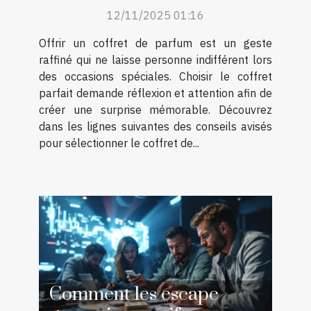
pour surprendre lors des
12/11/2025 01:16
occasions spéciales ?
Offrir un coffret de parfum est un geste
raffiné qui ne laisse personne indifférent lors
des occasions spéciales. Choisir le coffret
parfait demande réflexion et attention afin de
créer une surprise mémorable. Découvrez
dans les lignes suivantes des conseils avisés
pour sélectionner le coffret de...
Comment les escape