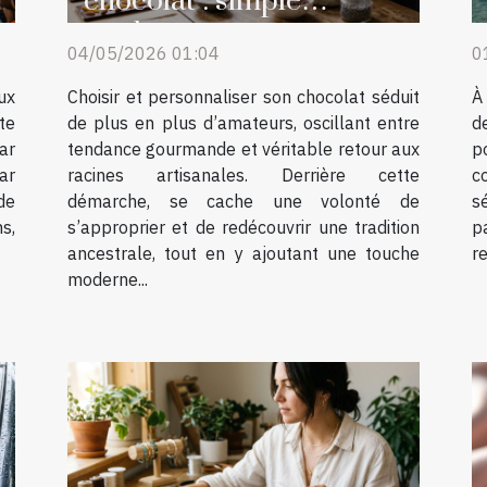
n
chocolat : simple
tendance ou retour aux
04/05/2026 01:04
0
sources ?
ux
Choisir et personnaliser son chocolat séduit
À
te
de plus en plus d’amateurs, oscillant entre
d
ar
tendance gourmande et véritable retour aux
p
ar
racines artisanales. Derrière cette
c
 de
démarche, se cache une volonté de
s
s,
s’approprier et de redécouvrir une tradition
p
ancestrale, tout en y ajoutant une touche
r
moderne...