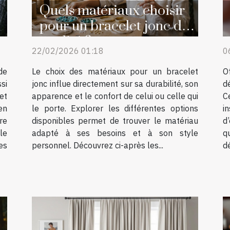
Quels matériaux choisir
pour un bracelet jonc de
qualité ?
22/02/2026 01:18
0
de
Le choix des matériaux pour un bracelet
O
si
jonc influe directement sur sa durabilité, son
d
et
apparence et le confort de celui ou celle qui
C
en
le porte. Explorer les différentes options
i
re
disponibles permet de trouver le matériau
d
le
adapté à ses besoins et à son style
q
es
personnel. Découvrez ci-après les...
dé