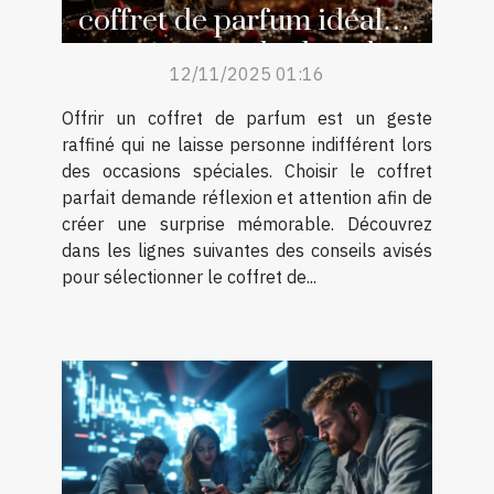
coffret de parfum idéal
pour surprendre lors des
12/11/2025 01:16
occasions spéciales ?
Offrir un coffret de parfum est un geste
raffiné qui ne laisse personne indifférent lors
des occasions spéciales. Choisir le coffret
parfait demande réflexion et attention afin de
créer une surprise mémorable. Découvrez
dans les lignes suivantes des conseils avisés
pour sélectionner le coffret de...