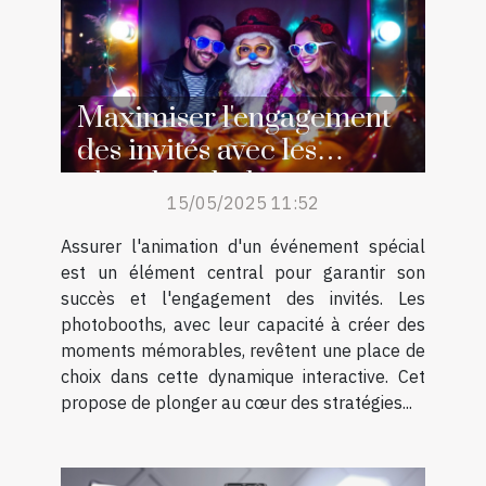
Maximiser l'engagement
des invités avec les
photobooths lors
15/05/2025 11:52
d'événements spéciaux
Assurer l'animation d'un événement spécial
est un élément central pour garantir son
succès et l'engagement des invités. Les
photobooths, avec leur capacité à créer des
moments mémorables, revêtent une place de
choix dans cette dynamique interactive. Cet
propose de plonger au cœur des stratégies...