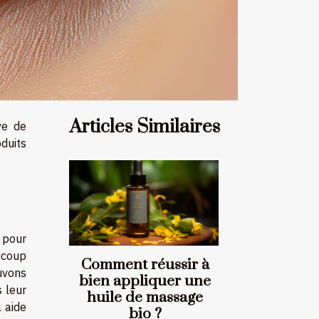
Articles Similaires
ve de
oduits
 pour
ucoup
Comment réussir à
ouvons
bien appliquer une
 leur
huile de massage
a aide
bio ?