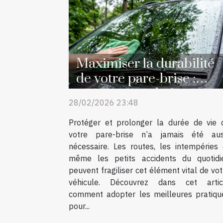
Maximiser la durabilité
de votre pare-brise :
astuces et techniques
28/02/2026 23:48
Protéger et prolonger la durée de vie 
votre pare-brise n’a jamais été aus
nécessaire. Les routes, les intempéries 
même les petits accidents du quotidi
peuvent fragiliser cet élément vital de vot
véhicule. Découvrez dans cet artic
comment adopter les meilleures pratiqu
pour...