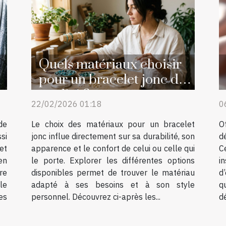
Quels matériaux choisir
pour un bracelet jonc de
qualité ?
22/02/2026 01:18
0
de
Le choix des matériaux pour un bracelet
O
si
jonc influe directement sur sa durabilité, son
d
et
apparence et le confort de celui ou celle qui
C
en
le porte. Explorer les différentes options
i
re
disponibles permet de trouver le matériau
d
le
adapté à ses besoins et à son style
q
es
personnel. Découvrez ci-après les...
dé