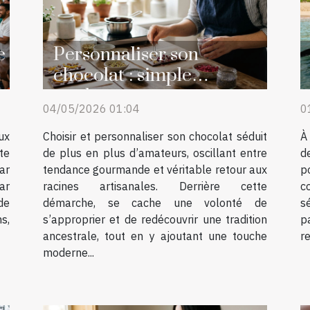
e
Personnaliser son
n
chocolat : simple
tendance ou retour aux
04/05/2026 01:04
0
sources ?
ux
Choisir et personnaliser son chocolat séduit
À
te
de plus en plus d’amateurs, oscillant entre
d
ar
tendance gourmande et véritable retour aux
p
ar
racines artisanales. Derrière cette
c
 de
démarche, se cache une volonté de
s
s,
s’approprier et de redécouvrir une tradition
p
ancestrale, tout en y ajoutant une touche
r
moderne...