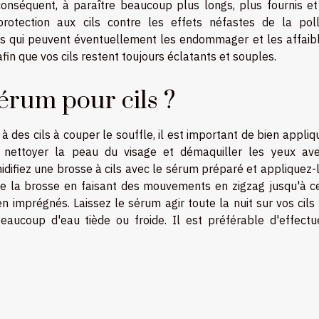
conséquent, à paraître beaucoup plus longs, plus fournis et
rotection aux cils contre les effets néfastes de la poll
 qui peuvent éventuellement les endommager et les affaiblir
 afin que vos cils restent toujours éclatants et souples.
érum pour cils ?
 des cils à couper le souffle, il est important de bien appliq
z nettoyer la peau du visage et démaquiller les yeux av
difiez une brosse à cils avec le sérum préparé et appliquez-
ite la brosse en faisant des mouvements en zigzag jusqu'à c
n imprégnés. Laissez le sérum agir toute la nuit sur vos cils 
eaucoup d'eau tiède ou froide. Il est préférable d'effectu