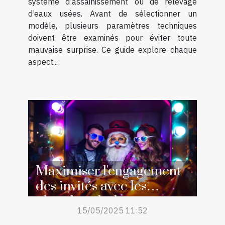
système d’assainissement ou de relevage
d’eaux usées. Avant de sélectionner un
modèle, plusieurs paramètres techniques
doivent être examinés pour éviter toute
mauvaise surprise. Ce guide explore chaque
aspect...
Maximiser l'engagement
des invités avec les
photobooths lors
15/05/2025 11:52
d'événements spéciaux