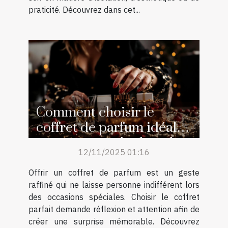
praticité. Découvrez dans cet...
Comment choisir le
coffret de parfum idéal
pour surprendre lors des
12/11/2025 01:16
occasions spéciales ?
Offrir un coffret de parfum est un geste
raffiné qui ne laisse personne indifférent lors
des occasions spéciales. Choisir le coffret
parfait demande réflexion et attention afin de
créer une surprise mémorable. Découvrez